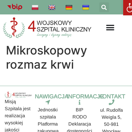
Otw
Mikroskopowy
rozmaz krwi
NAWIGACJA
INFORMACJE
KONTAKT
Misją
Szpitala jest
Jednostki
BIP
ul. Rudolfa
realizacja
szpitala
RODO
Weigla 5,
wysokiej
Platforma
Deklaracja
50-981
jakości
zakupowa
dostępności
Wrocław