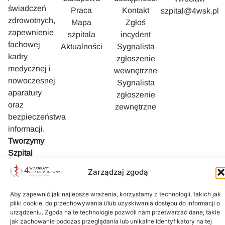
świadczeń
Praca
Kontakt
szpital@4wsk.pl
zdrowotnych,
Mapa
Zgłoś
zapewnienie
szpitala
incydent
fachowej
Aktualności
Sygnalista
kadry
zgłoszenie
medycznej i
wewnętrzne
nowoczesnej
Sygnalista
aparatury
zgłoszenie
oraz
zewnętrzne
bezpieczeństwa
informacji.
Tworzymy
Szpital
bezpieczny i
Zarządzaj zgodą
przyjazny
Pacjentowi.
Aby zapewnić jak najlepsze wrażenia, korzystamy z technologii, takich jak
pliki cookie, do przechowywania i/lub uzyskiwania dostępu do informacji o
urządzeniu. Zgoda na te technologie pozwoli nam przetwarzać dane, takie
jak zachowanie podczas przeglądania lub unikalne identyfikatory na tej