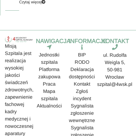
Czytaj więcej
NAWIGACJA
INFORMACJE
KONTAKT
Misją
Szpitala jest
Jednostki
BIP
ul. Rudolfa
realizacja
szpitala
RODO
Weigla 5,
wysokiej
Platforma
Deklaracja
50-981
jakości
zakupowa
dostępności
Wrocław
świadczeń
Praca
Kontakt
szpital@4wsk.pl
zdrowotnych,
Mapa
Zgłoś
zapewnienie
szpitala
incydent
fachowej
Aktualności
Sygnalista
kadry
zgłoszenie
medycznej i
wewnętrzne
nowoczesnej
Sygnalista
aparatury
zgłoszenie