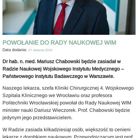
POWOŁANIE DO RADY NAUKOWEJ WIM
Data dodania:
27 sierpnia 2024
Dr hab. n. med. Mariusz Chabowski będzie zasiadał w
Radzie Naukowej Wojskowego Instytutu Medycznego –
Państwowego Instytutu Badawczego w Warszawie.
Naszego lekarza, szefa Kliniki Chirurgicznej 4. Wojskowego
Szpitala Klinicznego we Wrocławiu oraz profesora
Politechniki Wrocławskiej powołał do Rady Naukowej WIM
minister nauki Dariusz Wieczorek. Prof. Chabowski będzie
jedynym jego przedstawicielem.
W Radzie zasiada kilkadziesiąt osób, większość to cenieni
lekarze z dorobkiem naukowym. Przewodniczącym jest prof.