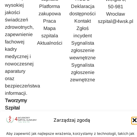
wysokiej
Platforma
Deklaracja
50-981
jakości
zakupowa
dostępności
Wrocław
świadczeń
Praca
Kontakt
szpital@4wsk.pl
zdrowotnych,
Mapa
Zgłoś
zapewnienie
szpitala
incydent
fachowej
Aktualności
Sygnalista
kadry
zgłoszenie
medycznej i
wewnętrzne
nowoczesnej
Sygnalista
aparatury
zgłoszenie
oraz
zewnętrzne
bezpieczeństwa
informacji.
Tworzymy
Szpital
bezpieczny i
Zarządzaj zgodą
przyjazny
Pacjentowi.
Aby zapewnić jak najlepsze wrażenia, korzystamy z technologii, takich jak