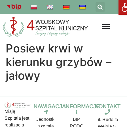
Otw
Posiew krwi w
kierunku grzybów –
jałowy
NAWIGACJA
INFORMACJE
KONTAKT
Misją
Szpitala jest
Jednostki
BIP
ul. Rudolfa
realizacja
szpitala
RODO
Weigla 5,