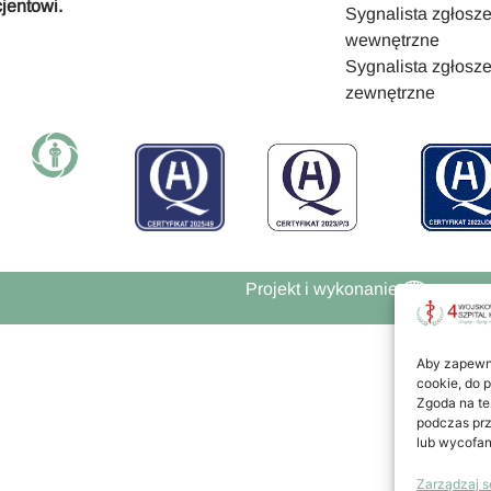
jentowi.
Sygnalista zgłosz
wewnętrzne
Sygnalista zgłosz
zewnętrzne
Projekt i wykonanie
Aby zapewnić
cookie, do 
Zgoda na te
podczas prz
lub wycofan
Zarządzaj s