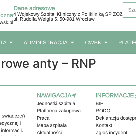
Dane adresowe
4 Wojskowy Szpital Kliniczny z Polikliniką SP ZOZ
iczna
ul. Rudolfa Weigla 5, 50-981 Wrocław
wsk.pl
NTA
ADMINISTRACJA
CWBK
PLAT
drowe anty – RNP
NAWIGACJA
INFORMACJE
Jednostki szpitala
BIP
Platforma zakupowa
RODO
ci świadczeń
Praca
Deklaracja dostęp
edycznej i
Mapa szpitala
Kontakt
informacji.
Aktualności
Zgłoś incydent