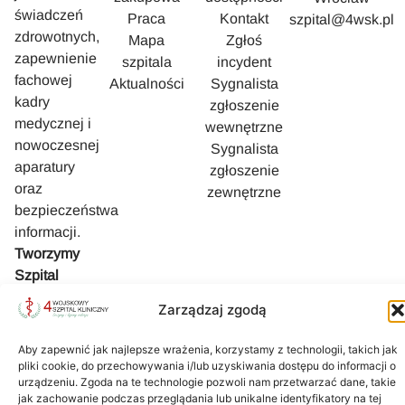
świadczeń
Praca
Kontakt
szpital@4wsk.pl
zdrowotnych,
Mapa
Zgłoś
zapewnienie
szpitala
incydent
fachowej
Aktualności
Sygnalista
kadry
zgłoszenie
medycznej i
wewnętrzne
nowoczesnej
Sygnalista
aparatury
zgłoszenie
oraz
zewnętrzne
bezpieczeństwa
informacji.
Tworzymy
Szpital
bezpieczny i
Zarządzaj zgodą
przyjazny
Pacjentowi.
Aby zapewnić jak najlepsze wrażenia, korzystamy z technologii, takich jak
pliki cookie, do przechowywania i/lub uzyskiwania dostępu do informacji o
urządzeniu. Zgoda na te technologie pozwoli nam przetwarzać dane, takie
jak zachowanie podczas przeglądania lub unikalne identyfikatory na tej