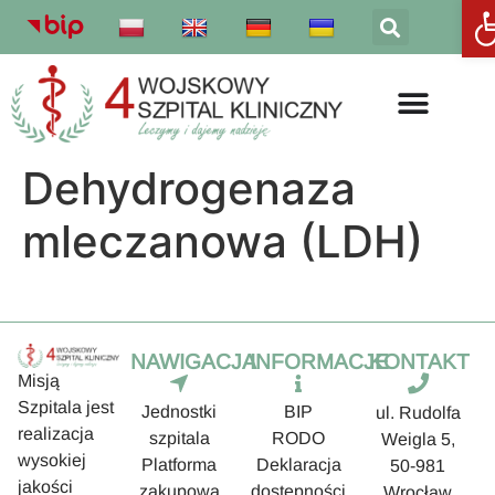
Otw
Dehydrogenaza
mleczanowa (LDH)
NAWIGACJA
INFORMACJE
KONTAKT
Misją
Szpitala jest
Jednostki
BIP
ul. Rudolfa
realizacja
szpitala
RODO
Weigla 5,
wysokiej
Platforma
Deklaracja
50-981
jakości
zakupowa
dostępności
Wrocław