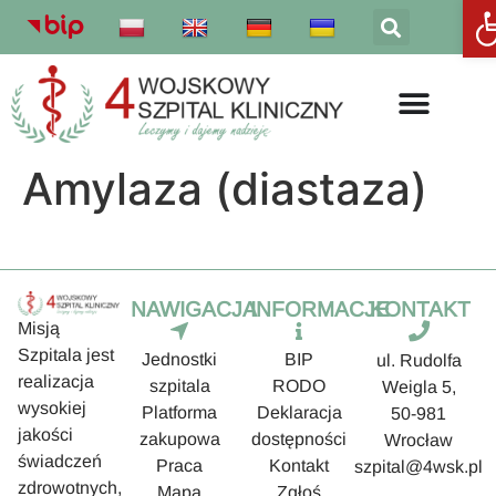
Otw
Amylaza (diastaza)
NAWIGACJA
INFORMACJE
KONTAKT
Misją
Szpitala jest
Jednostki
BIP
ul. Rudolfa
realizacja
szpitala
RODO
Weigla 5,
wysokiej
Platforma
Deklaracja
50-981
jakości
zakupowa
dostępności
Wrocław
świadczeń
Praca
Kontakt
szpital@4wsk.pl
zdrowotnych,
Mapa
Zgłoś