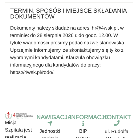
TERMIN, SPOSÓB I MIEJSCE SKŁADANIA
DOKUMENTÓW
Dokumenty należy składać na adres: hr@4wsk.pl, w
terminie: do 28 sierpnia 2026 r. do godz. 12.00. W
tytule wiadomości prosimy podać nazwę stanowiska.
Uprzejmie informujemy, że skontaktujemy się tylko z
wybranymi kandydatami. Klauzula obowiązku
informacyjnego dla kandydatów do pracy:
https://4wsk.pl/rodo/.
NAWIGACJA
INFORMACJE
KONTAKT
Misją
Szpitala jest
Jednostki
BIP
ul. Rudolfa
realizacja