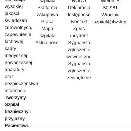
szpitala
RODO
Weigla 5,
wysokiej
Platforma
Deklaracja
50-981
jakości
zakupowa
dostępności
Wrocław
świadczeń
Praca
Kontakt
szpital@4wsk.pl
zdrowotnych,
Mapa
Zgłoś
zapewnienie
szpitala
incydent
fachowej
Aktualności
Sygnalista
kadry
zgłoszenie
medycznej i
wewnętrzne
nowoczesnej
Sygnalista
aparatury
zgłoszenie
oraz
zewnętrzne
bezpieczeństwa
informacji.
Tworzymy
Szpital
bezpieczny i
przyjazny
Pacjentowi.