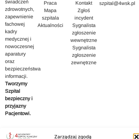
świadczeń
Praca
Kontakt
szpital@4wsk.pl
zdrowotnych,
Mapa
Zgłoś
zapewnienie
szpitala
incydent
fachowej
Aktualności
Sygnalista
kadry
zgłoszenie
medycznej i
wewnętrzne
nowoczesnej
Sygnalista
aparatury
zgłoszenie
oraz
zewnętrzne
bezpieczeństwa
informacji.
Tworzymy
Szpital
bezpieczny i
przyjazny
Pacjentowi.
Zarządzaj zgodą