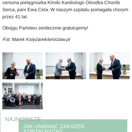
ceniona pielęgniarka Kliniki Kardiologii Ośrodka Chorób
Serca, pani Ewa Cela. W naszym szpitalu pomagała chorym
przez 41 lat.
Obojgu Państwu serdecznie gratulujemy!
Fot. Marek Księżarek/wroclaw.pl
NAJNOWSZE
JAK UNIKNĄĆ ZAKAŻEŃ
SZPITALNYCH?