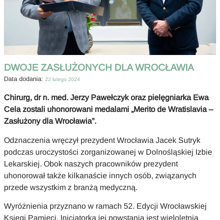
DWOJE ZASŁUŻONYCH DLA WROCŁAWIA
Data dodania:
22 lutego 2024
Chirurg, dr n. med. Jerzy Pawełczyk oraz pielęgniarka Ewa
Cela zostali uhonorowani medalami „Merito de Wratislavia –
Zasłużony dla Wrocławia”.
Odznaczenia wręczył prezydent Wrocławia Jacek Sutryk
podczas uroczystości zorganizowanej w Dolnośląskiej Izbie
Lekarskiej. Obok naszych pracowników prezydent
uhonorował także kilkanaście innych osób, związanych
przede wszystkim z branżą medyczną.
Wyróżnienia przyznano w ramach 52. Edycji Wrocławskiej
Księgi Pamięci. Inicjatorką jej powstania jest wieloletnia