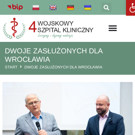
Otw
DWOJE ZASŁUŻONYCH DLA
WROCŁAWIA
START
DWOJE ZASŁUŻONYCH DLA WROCŁAWIA