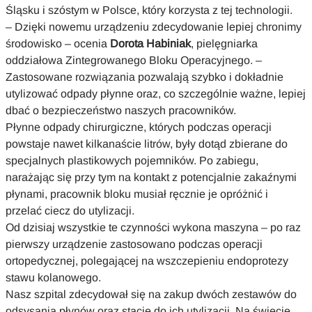
Śląsku i szóstym w Polsce, który korzysta z tej technologii.
– Dzięki nowemu urządzeniu zdecydowanie lepiej chronimy
środowisko – ocenia
Dorota Habiniak
, pielęgniarka
oddziałowa Zintegrowanego Bloku Operacyjnego. –
Zastosowane rozwiązania pozwalają szybko i dokładnie
utylizować odpady płynne oraz, co szczególnie ważne, lepiej
dbać o bezpieczeństwo naszych pracowników.
Płynne odpady chirurgiczne, których podczas operacji
powstaje nawet kilkanaście litrów, były dotąd zbierane do
specjalnych plastikowych pojemników. Po zabiegu,
narażając się przy tym na kontakt z potencjalnie zakaźnymi
płynami, pracownik bloku musiał ręcznie je opróżnić i
przelać ciecz do utylizacji.
Od dzisiaj wszystkie te czynności wykona maszyna – po raz
pierwszy urządzenie zastosowano podczas operacji
ortopedycznej, polegającej na wszczepieniu endoprotezy
stawu kolanowego.
Nasz szpital zdecydował się na zakup dwóch zestawów do
odsysania płynów oraz stację do ich utylizacji. Na świecie