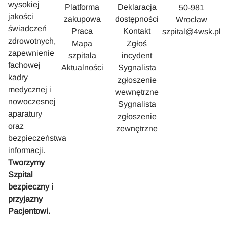
wysokiej
Platforma
Deklaracja
50-981
jakości
zakupowa
dostępności
Wrocław
świadczeń
Praca
Kontakt
szpital@4wsk.pl
zdrowotnych,
Mapa
Zgłoś
zapewnienie
szpitala
incydent
fachowej
Aktualności
Sygnalista
kadry
zgłoszenie
medycznej i
wewnętrzne
nowoczesnej
Sygnalista
aparatury
zgłoszenie
oraz
zewnętrzne
bezpieczeństwa
informacji.
Tworzymy
Szpital
bezpieczny i
przyjazny
Pacjentowi.