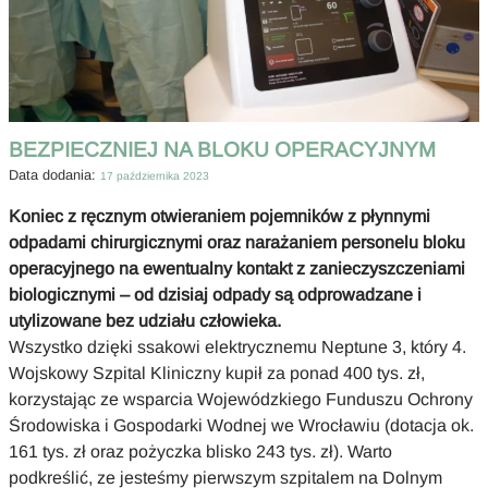
BEZPIECZNIEJ NA BLOKU OPERACYJNYM
Data dodania:
17 października 2023
Koniec z ręcznym otwieraniem pojemników z płynnymi
odpadami chirurgicznymi oraz narażaniem personelu bloku
operacyjnego na ewentualny kontakt z zanieczyszczeniami
biologicznymi – od dzisiaj odpady są odprowadzane i
utylizowane bez udziału człowieka.
Wszystko dzięki ssakowi elektrycznemu Neptune 3, który 4.
Wojskowy Szpital Kliniczny kupił za ponad 400 tys. zł,
korzystając ze wsparcia Wojewódzkiego Funduszu Ochrony
Środowiska i Gospodarki Wodnej we Wrocławiu (dotacja ok.
161 tys. zł oraz pożyczka blisko 243 tys. zł). Warto
podkreślić, ze jesteśmy pierwszym szpitalem na Dolnym