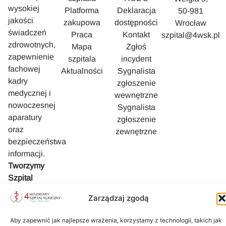
wysokiej
Platforma
Deklaracja
50-981
jakości
zakupowa
dostępności
Wrocław
świadczeń
Praca
Kontakt
szpital@4wsk.pl
zdrowotnych,
Mapa
Zgłoś
zapewnienie
szpitala
incydent
fachowej
Aktualności
Sygnalista
kadry
zgłoszenie
medycznej i
wewnętrzne
nowoczesnej
Sygnalista
aparatury
zgłoszenie
oraz
zewnętrzne
bezpieczeństwa
informacji.
Tworzymy
Szpital
bezpieczny i
Zarządzaj zgodą
przyjazny
Pacjentowi.
Aby zapewnić jak najlepsze wrażenia, korzystamy z technologii, takich jak