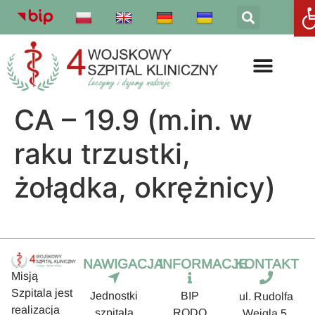
Otw
CA – 19.9 (m.in. w
raku trzustki,
żołądka, okrężnicy)
NAWIGACJA
INFORMACJE
KONTAKT
Misją
Szpitala jest
Jednostki
BIP
ul. Rudolfa
realizacja
szpitala
RODO
Weigla 5,