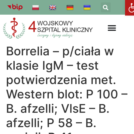
Otw
Borrelia – p/ciała w
klasie IgM – test
potwierdzenia met.
Western blot: P 100 –
B. afzelli; VlsE – B.
afzelli; P 58 – B.