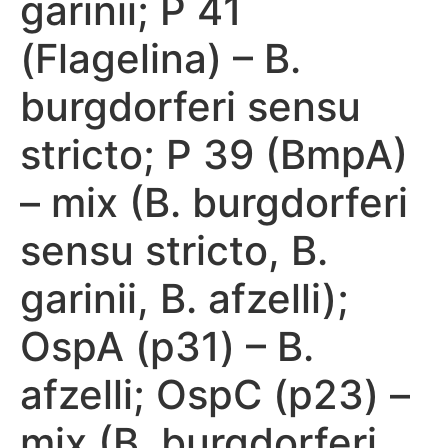
garinii; P 41
(Flagelina) – B.
burgdorferi sensu
stricto; P 39 (BmpA)
– mix (B. burgdorferi
sensu stricto, B.
garinii, B. afzelli);
OspA (p31) – B.
afzelli; OspC (p23) –
mix (B. burgdorferi