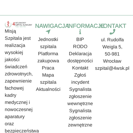
NAWIGACJA
INFORMACJE
KONTAKT
Misją
Szpitala jest
Jednostki
BIP
ul. Rudolfa
realizacja
szpitala
RODO
Weigla 5,
wysokiej
Platforma
Deklaracja
50-981
jakości
zakupowa
dostępności
Wrocław
świadczeń
Praca
Kontakt
szpital@4wsk.pl
zdrowotnych,
Mapa
Zgłoś
zapewnienie
szpitala
incydent
fachowej
Aktualności
Sygnalista
kadry
zgłoszenie
medycznej i
wewnętrzne
nowoczesnej
Sygnalista
aparatury
zgłoszenie
oraz
zewnętrzne
bezpieczeństwa